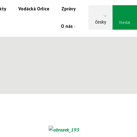
kty
Vodácká Orlice
Zprávy
Vyhle
česky
O nás