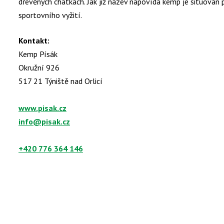
dřevěných chatkách. Jak již název napovídá kemp je situován p
sportovního vyžití.
Kontakt:
Kemp Písák
Okružní 926
517 21 Týniště nad Orlicí
www.pisak.cz
info@pisak.cz
+420 776 364 146