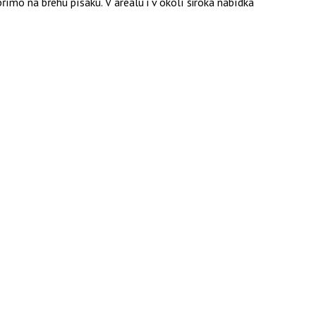
římo na břehu písáku. V areálu i v okolí široká nabídka