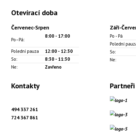
Otevírací doba
Červenec-Srpen
Září-Červe
8:00 -
17:00
Po - Pá
Po–Pá:
Polední pauz
Polední pauza
12:00 - 12:30
So:
So:
8:30 - 11:30
Ne:
Ne:
Zavřeno
Kontakty
Partneři
494 337 261
724 367 861