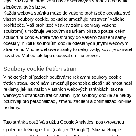
lepší zážitky při prohlížení našich webových stránek a neustále 
zlepšovat své služby.
Každá webová stránka může do vašeho prohlížeče odesílat své 
vlastní soubory cookie, pokud to umožňuje nastavení vašeho 
prohlížeče. Váš prohlížeč však (v zájmu ochrany vašeho 
soukromí) umožňuje webovým stránkám přístup pouze k těm 
souborům cookie, které tyto stránky do vašeho zařízení samy 
odeslaly, nikoli k souborům cookie odeslaných jinými webovými 
stránkami. Mnohé webové stránky to dělají vždy, když je uživatel 
navštíví. Mohou tak lépe sledovat on-line provoz.
Soubory cookie třetích stran
V některých případech používáme reklamní soubory cookie 
třetích stran, které nám umožňují pochopit a zlepšit účinnost naší 
reklamy jak na našich vlastních webových stránkách, tak na 
webových stránkách třetích stran. Tyto soubory cookie se někdy 
používají pro personalizaci, změnu zacílení a optimalizaci on-line 
reklamy.
Tato stránka používá službu Google Analytics, poskytovanou 
společností Google, Inc. (dále jen "Google"). Služba Google 