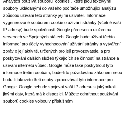
Analytics používá souborů "cookies", které jsou textovými 
soubory ukládanými do vašeho počítače umožňující analýzu 
způsobu užívání této stránky jejími uživateli. Informace 
vygenerované souborem cookie o užívání stránky (včetně vaší 
IP adresy) bude společností Google přenesen a uložen na 
serverech ve Spojených státech. Google bude užívat těchto 
informací pro účely vyhodnocování užívání stránky a vytváření 
zpráv o její aktivitě, určených pro její provozovatele, a pro 
poskytování dalších služeb týkajících se činností na stránce a 
užívání internetu vůbec. Google může také poskytnout tyto 
informace třetím osobám, bude-li to požadováno zákonem nebo 
budu-li takovéto třetí osoby zpracovávat tyto informace pro 
Google. Google nebude spojovat vaší IP adresu s jakýmikoli 
jinými daty, která má k dispozici. Můžete odmítnout používání 
souborů cookies volbou v příslušném 