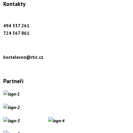
Kontakty
494 337 261
724 367 861
kostelecno@rtic.cz
Partneři