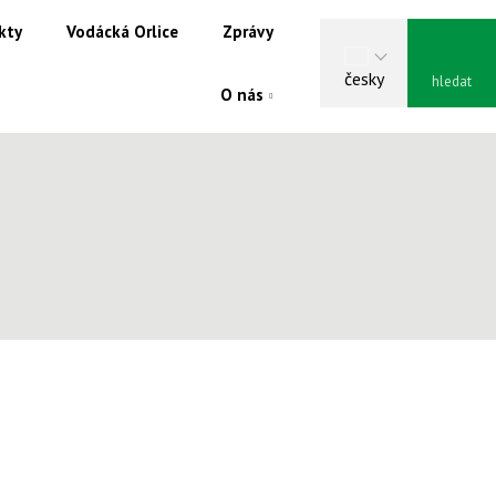
kty
Vodácká Orlice
Zprávy
Vyhle
česky
O nás