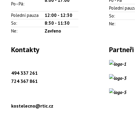
8:00 -
17:00
Po - Pá
Po–Pá:
Polední pauz
Polední pauza
12:00 - 12:30
So:
So:
8:30 - 11:30
Ne:
Ne:
Zavřeno
Kontakty
Partneři
494 337 261
724 367 861
kostelecno@rtic.cz