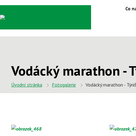
Co na
Vodácký marathon - Tý
Úvodní stránka
Fotogalerie
Vodácký marathon - Týniš