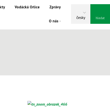
kty
Vodácká Orlice
Zprávy
Vyhle
česky
O nás