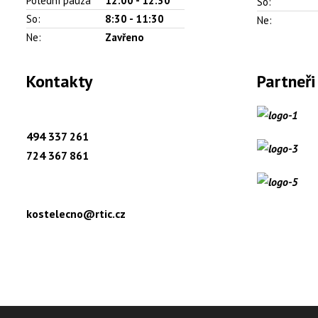
Polední pauza
12:00 - 12:30
So:
So:
8:30 - 11:30
Ne:
Ne:
Zavřeno
Kontakty
Partneři
494 337 261
724 367 861
kostelecno@rtic.cz